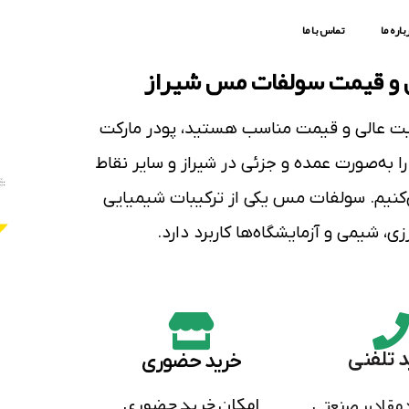
باره ما
تماس با ما
 و قیمت سولفات مس شیراز
ت عالی
و
قیمت مناسب
هستید،
پودر مارکت
ا به‌صورت
عمده و جزئی
در شیراز و سایر نقاط
کنیم.
سولفات مس
یکی از ترکیبات شیمیایی
زی
،
شیمی
و
آزمایشگاه‌ها
کاربرد دارد.
د تلفنی
خرید حضوری
امکان خرید حضوری
مقادیر صنعتی