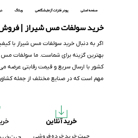
صفحه اصلی
پودر فلزات آزمایشگاهی
وبلاگ
در
خرید سولفات مس شیراز | فروش
اگر به دنبال
خرید سولفات مس شیراز
با
کیفی
بهترین گزینه برای شماست. ما
سولفات مس
ر
کشور با
ارسال سریع
و
قیمت رقابتی
عرضه می‌
مهم است که در صنایع مختلف از جمله
کشاور
خرید آنلاین
خری
جهت خرید خرده فروشی
جهت خرید 