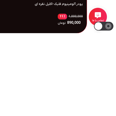
پودر آلومینیوم فلیک-اکلیل نقره ای
11
٪
1,000,000
تماس با ما
890,000
تومان
قیمت سولفات مس شیراز