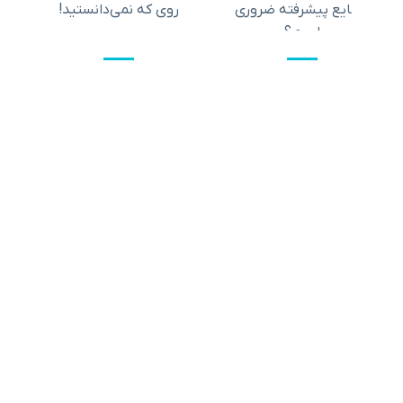
یع پیشرفته ضروری
روی که نمی‌دانستید!
چرا این م
است؟
انقل