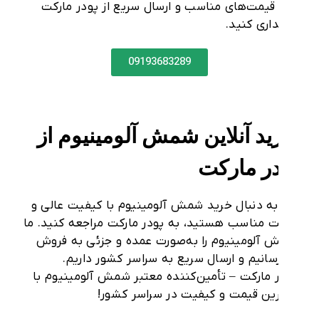
قیمت‌های مناسب
و
ارسال سریع
از
پودر مارکت
اری کنید.
09193683289
د آنلاین شمش آلومینیوم از
در مارکت
به دنبال
خرید شمش آلومینیوم
با
کیفیت عالی
و
ت مناسب
هستید، به
پودر مارکت
مراجعه کنید. ما
 آلومینیوم
را به‌صورت
عمده و جزئی
به فروش
سانیم و ارسال سریع به
سراسر کشور
داریم.
 مارکت
– تأمین‌کننده معتبر
شمش آلومینیوم
با
ین قیمت و کیفیت در سراسر کشور!