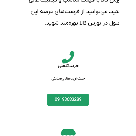
رس کالا
با
قیمت مناسب
و
کیفیت عالی
د، می‌توانید از فرصت‌های عرضه این
ول در
بورس کالا
بهره‌مند شوید.
خرید تلفنی
جهت خرید مقادیر صنعتی
09193683289