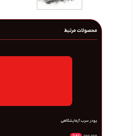
محصولات مرتبط
پودر نیکل
19
٪
900,000