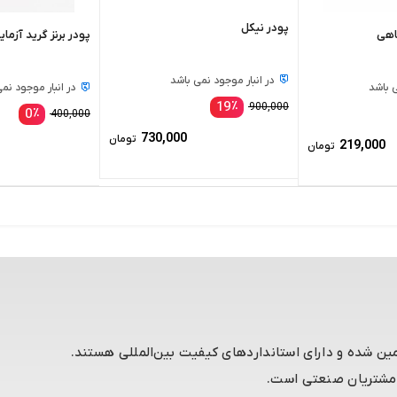
پودر نیکل
اهی
پودر برنز گريد آزم
در انبار موجود نمی باشد
ی باشد
در انبار موجود نم
19
٪
900,000
0
٪
400,000
730,000
تومان
219,000
تومان
مین شده و دارای استانداردهای کیفیت بین‌المللی هستند.
 مشتریان صنعتی است.