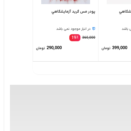
ايشگاهي
پودر مس گريد آزمايشگاهي
ی باشد
در انبار موجود نمی باشد
19
٪
360,000
290,000
399,000
تومان
تومان