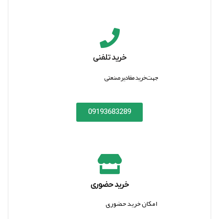
خرید تلفنی
جهت خرید مقادیر صنعتی
09193683289
خرید حضوری
امکان خرید حضوری