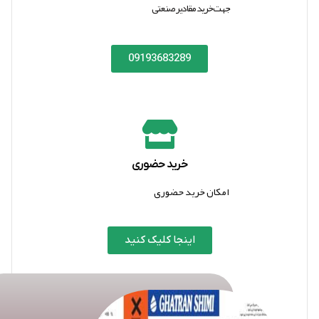
جهت خرید مقادیر صنعتی
09193683289
خرید حضوری
امکان خرید حضوری
اینجا کلیک کنید