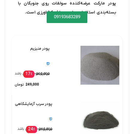
پودر مارکت عرضه‌کننده سولفات روی جنوبگان با
بسته‌بندی استاندارد برای مصارف کشاورزی است.
09193683289
پودر منیزیم
17
در انبار موجود نمی باشد
٪
300,000
249,000
تومان
پودر سرب آزمایشگاهی
24
در انبار موجود نمی باشد
٪
290,000