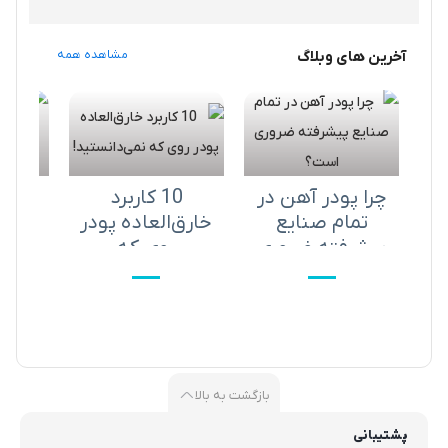
آخرین های وبلاگ
مشاهده همه
چرا پودر آهن در
10 کاربرد
راز
تمام صنایع
خارق‌العاده پودر
آلوم
پیشرفته ضروری
روی که
این
است؟
نمی‌دانستید!
صنای
بازگشت به بالا
پشتیبانی