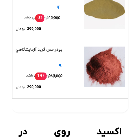
0
در انبار موجود نمی باشد
٪
400,000
399,000
تومان
پودر مس گريد آزمايشگاهي
19
در انبار موجود نمی باشد
٪
360,000
290,000
تومان
اکسید روی در