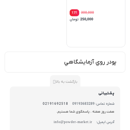
٪
300,000
17
250,000
تومان
پودر روي آزمايشگاهي
بازگشت به بالا
پشتیبانی
شماره تماس: 09193683289
02191692518
هفت روز هفته ، پاسخگوی شما هستیم.
آدرس ایمیل:
info@powder-market.ir