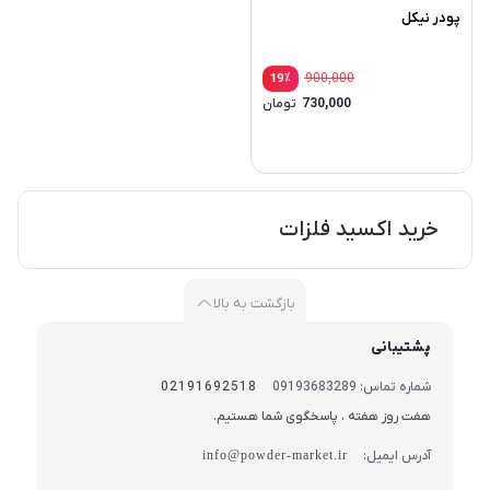
پودر نیکل
٪
900,000
19
730,000
تومان
خرید اکسید فلزات
بازگشت به بالا
پشتیبانی
شماره تماس: 09193683289
02191692518
هفت روز هفته ، پاسخگوی شما هستیم.
آدرس ایمیل:
info@powder-market.ir