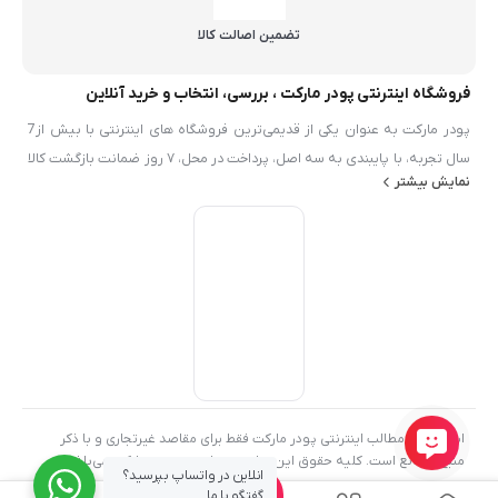
تضمین اصالت کالا
فروشگاه اینترنتی پودر مارکت ، بررسی، انتخاب و خرید آنلاین
پودر مارکت به عنوان یکی از قدیمی‌ترین فروشگاه های اینترنتی با بیش از7
سال تجربه، با پایبندی به سه اصل، پرداخت در محل، ۷ روز ضمانت بازگشت کالا
نمایش بیشتر
و تضمین اصل‌بودن کالا موفق شده تا همگام با فروشگاه‌های معتبر ايران، به
بزرگ‌ترین فروشگاه اینترنتی ایران تبدیل شود. به محض ورود به سایت پودر
مارکت با دنیایی از محصولات پودر و شيميايي رو به رو می‌شوید! هر آنچه که
نیاز دارید در اینجا پیدا خواهید کرد.
استفاده از مطالب اینترنتی پودر مارکت فقط برای مقاصد غیرتجاری و با ذکر
منبع بلامانع است. کلیه حقوق این سایت متعلق به پودر مارکت می‌باشد
انلاین در واتساپ بپرسید؟
0
گفتگو با ما