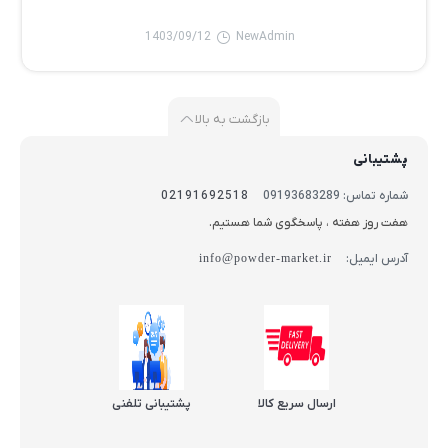
1403/09/12
NewAdmin
بازگشت به بالا
پشتیبانی
شماره تماس: 09193683289
02191692518
هفت روز هفته ، پاسخگوی شما هستیم.
آدرس ایمیل:
info@powder-market.ir
ارسال سریع کالا
پشتیبانی تلفنی