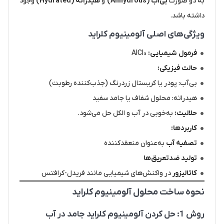
به دو صورت
بی‌آب (Anhydrous)
و
هیدراته (Hydrated)
وجود
داشته باشد.
ویژگی‌های اصلی آلومینیوم کلراید
فرمول شیمیایی:
AlCl₃
حالت فیزیکی:
بی‌آب: پودر یا کریستال زردرنگ (جذب‌کننده رطوبت)
هیدراته: محلول شفاف یا جامد سفید
حلالیت:
به‌خوبی در آب و الکل حل می‌شود.
کاربردها:
تصفیه آب
به‌عنوان منعقدکننده
تولید ضدتعریق‌ها
کاتالیزور
در واکنش‌های شیمیایی مانند فریدل-کرافتس
نحوه ساخت محلول آلومینیوم کلراید
روش 1: حل کردن آلومینیوم کلراید جامد در آب