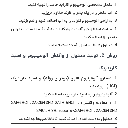
مقدار مشخصی
آلومینیوم کلراید جامد
را تهیه کنید.
آب مقطر را در یک بشر یا ظرف مقاوم بریزید.
به‌آرامی آلومینیوم کلراید را به آب اضافه کنید و هم بزنید.
احتیاط:
افزودن آلومینیوم کلراید به آب گرمازا است؛ بنابراین
به‌تدریج اضافه کنید.
محلول شفاف حاصل، آماده استفاده است.
روش 2: تولید محلول از واکنش آلومینیوم و اسید
کلریدریک
مقداری
آلومینیوم فلزی (پودر یا ورقه)
و
اسید کلریدریک
(HCl)
تهیه کنید.
آلومینیوم را به اسید کلریدریک اضافه کنید.
معادله واکنش:
2Al+6HCl→2AlCl3+3H2↑2Al + 6HCl →
2AlCl₃ + 3H₂ \uparrow2Al+6HCl→2AlCl3​+3H2​↑
محلول به‌دست‌آمده را صاف کنید تا ناخالصی‌ها جدا شوند.