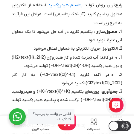
رایج‌ترین روش تولید
پتاسیم هیدروکسید
استفاده از الکترولیز
محلول پتاسیم کلرید (آب‌نمک پتاسیمی) است. مراحل این فرآیند
به شرح زیر است:
محلول‌سازی:
پتاسیم کلرید در آب حل می‌شود تا یک محلول
آبی غلیظ تولید شود.
الکترولیز:
جریان الکتریکی به محلول اعمال می‌شود.
در کاتد:
آب تجزیه شده و گاز هیدروژن (H2\text{H}_2H2)
و یون هیدروکسید (OH−\text{OH}^-OH−) تولید می‌شود.
در آند:
کلرید (Cl−\text{Cl}^-Cl−) به گاز کلر
(Cl2\text{Cl}_2Cl2) اکسید می‌شود.
جمع‌آوری:
یون‌های پتاسیم (K+\text{K}^+K+) و هیدروکسید
(OH−\text{OH}^-OH−) ترکیب شده و پتاسیم هیدروکسید تولید
می‌شود.
انلاین در واتساپ بپرسید؟
معادله شیمیایی
0
گفتگو با ما
کلی:
2KCl+2H2O→2KOH+Cl2+H2\text{2KCl} +
خانه
محصولات
حساب کاربری