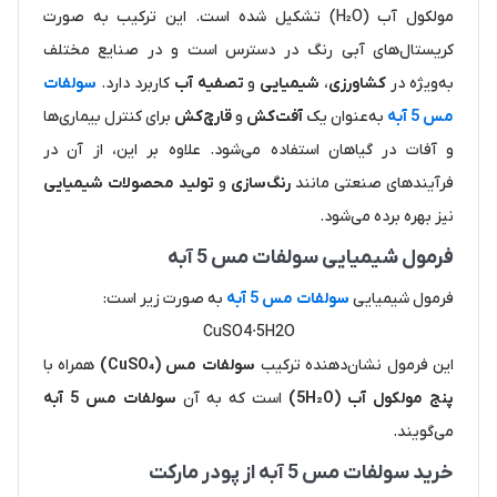
مولکول آب (H₂O) تشکیل شده است. این ترکیب به صورت
کریستال‌های آبی رنگ در دسترس است و در صنایع مختلف
به‌ویژه در
کشاورزی
،
شیمیایی
و
تصفیه آب
کاربرد دارد.
سولفات
مس 5 آبه
به‌عنوان یک
آفت‌کش
و
قارچ‌کش
برای کنترل بیماری‌ها
و آفات در گیاهان استفاده می‌شود. علاوه بر این، از آن در
فرآیندهای صنعتی مانند
رنگ‌سازی
و
تولید محصولات شیمیایی
نیز بهره برده می‌شود.
فرمول شیمیایی سولفات مس 5 آبه
فرمول شیمیایی
سولفات مس 5 آبه
به صورت زیر است:
CuSO
4
⋅
5
H
2
O
این فرمول نشان‌دهنده ترکیب
سولفات مس (CuSO₄)
همراه با
پنج مولکول آب (5H₂O)
است که به آن
سولفات مس 5 آبه
می‌گویند.
خرید سولفات مس 5 آبه از پودر مارکت