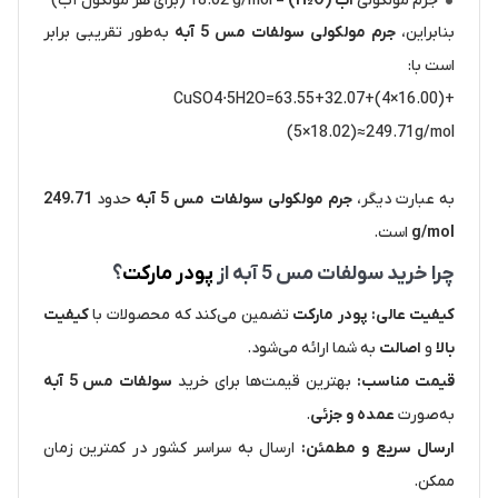
جرم مولکولی
آب (H₂O)
= 18.02 g/mol (برای هر مولکول آب)
بنابراین،
جرم مولکولی سولفات مس 5 آبه
به‌طور تقریبی برابر
است با:
CuSO
4
⋅
5
H
2
O
=
63.55
+
32.07
+
(
4
×
16.00
)
+
(
5
×
18.02
)
≈
249.71
g/mol
به عبارت دیگر،
جرم مولکولی سولفات مس 5 آبه
حدود
249.71
g/mol
است.
چرا خرید سولفات مس 5 آبه از
پودر مارکت
؟
کیفیت عالی:
پودر مارکت
تضمین می‌کند که محصولات با
کیفیت
بالا
و
اصالت
به شما ارائه می‌شود.
قیمت مناسب:
بهترین قیمت‌ها برای خرید
سولفات مس 5 آبه
به‌صورت
عمده و جزئی
.
ارسال سریع و مطمئن:
ارسال به سراسر کشور در کمترین زمان
ممکن.