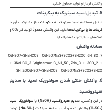
واکنش گرمازا و تولید محلول خنثی.
5. تبدیل اسید سیتریک به بیکربنات
تبدیل مستقیم اسید سیتریک به
بیکربنات
نیاز به ترکیب آن با
کربنات‌ها یا بی‌کربنات‌ها
دارد. این واکنش معمولاً تولید گاز CO₂ و
نمک‌های سیترات را به همراه دارد.
معادله واکنش:
C6H8O7+3NaHCO3→C6H5O7Na3+3CO2+3H2OC_6H_8O_7
+ 3NaHCO_3 \rightarrow C_6H_5O_7Na_3 + 3CO_2 +
3H_2OC6​H8​O7​+3NaHCO3​→C6​H5​O7​Na3​+3CO2​+3H2​O
6. واکنش خنثی شدن سولفوریک اسید با سدیم
هیدروکسید
در این واکنش،
سدیم هیدروکسید (NaOH)
با
سولفوریک اسید
(H₂SO₄)
واکنش داده و آب و
سدیم سولفات (Na₂SO₄)
تولید