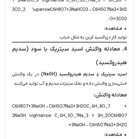
+ 3NaHCO_3 \rightarrow C_6H_5O_7Na_3 + 3H_2O +
3CO_2 \uparrowC6​H8​O7​+3NaHCO3​→C6​H5​O7​Na3​+3H2​
O+3CO2​↑
مشاهده:
تولید گاز دی‌اکسید کربن به شکل حباب.
4. معادله واکنش اسید سیتریک با سود (سدیم
هیدروکسید)
اسید سیتریک
و
سدیم هیدروکسید (NaOH)
در یک واکنش
خنثی‌سازی واکنش داده و نمک سیترات سدیم و آب تولید می‌کنند.
معادله واکنش:
C6H8O7+3NaOH→C6H5O7Na3+3H2OC_6H_8O_7 +
3NaOH \rightarrow C_6H_5O_7Na_3 + 3H_2OC6​H8​O7​
+3NaOH→C6​H5​O7​Na3​+3H2​O
مشاهده: