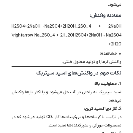
می‌شود.
معادله واکنش:
H2SO4+2NaOH→Na2SO4+2H2OH_2SO_4 + 2NaOH
\rightarrow Na_2SO_4 + 2H_2OH2​SO4​+2NaOH→Na2​SO4​
+2H2​O
مشاهده:
واکنش گرمازا و تولید محلول خنثی.
نکات مهم در واکنش‌های اسید سیتریک
محلولیت بالا:
اسید سیتریک به راحتی در آب حل می‌شود و با اکثر بازها واکنش
می‌دهد.
گاز دی‌اکسید کربن:
در ترکیب با کربنات‌ها و بی‌کربنات‌ها گاز CO₂ تولید می‌شود که در
محصولات خوراکی و تمیزکننده‌ها مفید است.