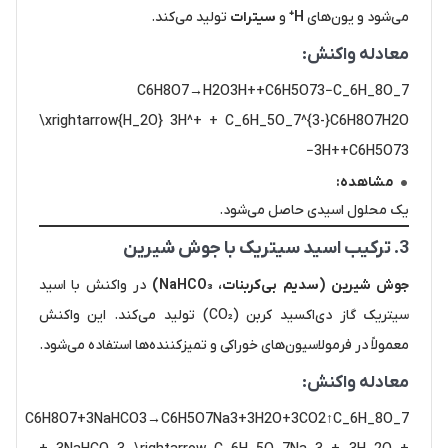
می‌شود و یون‌های
H⁺
و
سیترات
تولید می‌کند.
معادله واکنش:
C6H8O7→H2O3H++C6H5O73−C_6H_8O_7
\xrightarrow{H_2O} 3H^+ + C_6H_5O_7^{3-}C6​H8​O7​H2​O​
3H++C6​H5​O73−​
مشاهده:
یک محلول اسیدی حاصل می‌شود.
3. ترکیب اسید سیتریک با جوش شیرین
جوش شیرین (سدیم بی‌کربنات، NaHCO₃)
در واکنش با اسید
سیتریک گاز دی‌اکسید کربن (CO₂) تولید می‌کند. این واکنش
معمولاً در فرمولاسیون‌های خوراکی و تمیزکننده‌ها استفاده می‌شود.
معادله واکنش:
C6H8O7+3NaHCO3→C6H5O7Na3+3H2O+3CO2↑C_6H_8O_7