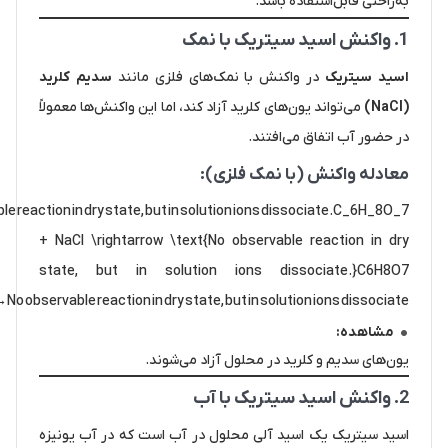
به‌راحتی قابل‌استفاده باشد.
1. واکنش اسید سیتریک با نمک
اسید سیتریک
در واکنش با نمک‌های فلزی مانند
سدیم کلرید
(NaCl)
می‌تواند یون‌های کلرید آزاد کند، اما این واکنش‌ها معمولاً
در حضور آب اتفاق می‌افتند.
معادله واکنش (با نمک فلزی):
eaction in dry state, but in solution ions dissociate.C_6H_8O_7
+ NaCl \rightarrow \text{No observable reaction in dry
state, but in solution ions dissociate.}C6​H8​O7​
o observable reaction in dry state, but in solution ions dissociate.
مشاهده:
یون‌های سدیم و کلرید در محلول آزاد می‌شوند.
2. واکنش اسید سیتریک با آب
اسید سیتریک یک اسید آلی محلول در آب است که در آب یونیزه