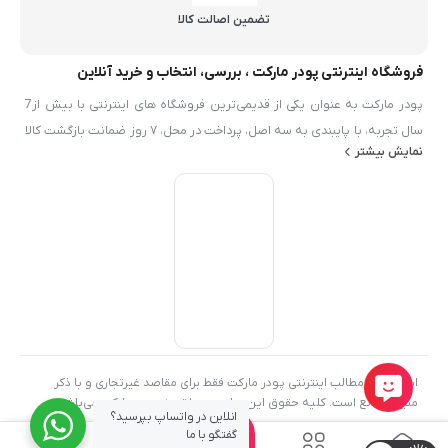
تضمین اصالت کالا
فروشگاه اینترنتی پودر مارکت ، بررسی، انتخاب و خرید آنلاین
پودر مارکت به عنوان یکی از قدیمی‌ترین فروشگاه های اینترنتی با بیش از7
سال تجربه، با پایبندی به سه اصل، پرداخت در محل، ۷ روز ضمانت بازگشت کالا
نمایش بیشتر
و تضمین اصل‌بودن کالا موفق شده تا همگام با فروشگاه‌های معتبر ايران، به
بزرگ‌ترین فروشگاه اینترنتی ایران تبدیل شود. به محض ورود به سایت پودر
مارکت با دنیایی از محصولات پودر و شيميايي رو به رو می‌شوید! هر آنچه که
نیاز دارید در اینجا پیدا خواهید کرد.
استفاده از مطالب اینترنتی پودر مارکت فقط برای مقاصد غیرتجاری و با ذکر
منبع بلامانع است. کلیه حقوق این سایت متعلق به پودر مارکت می‌باشد
انلاین در واتساپ بپرسید؟
0
گفتگو با ما