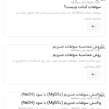
3 دقیقه زمان مطالعه
سولفات کبالت چیست؟
سولفات کبالت (CoSO₄) یک ترکیب شیمیایی است که به‌طور عمده در
صنایع مختلف...
وبلاگ
3 دقیقه زمان مطالعه
روش محاسبه سولفات منیزیم
برای محاسبه مقدار سولفات منیزیم مورد نیاز برای استفاده در کشاورزی یا
آکواریوم‌داری،...
وبلاگ
3 دقیقه زمان مطالعه
واکنش سولفات منیزیم (MgSO₄) با سود (NaOH)
توضیحات: MgSO₄ (aq): سولفات منیزیم در محلول آبی. NaOH (aq):