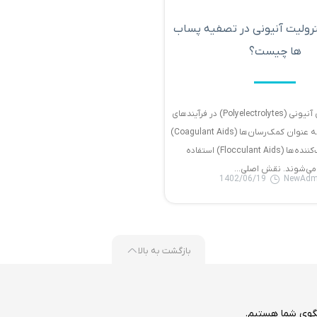
رولیت آنیونی در تصفیه پساب
ها چیست؟
پلی‌الکترولیت‌های آنیونی (Polyelectrolytes) در فرآیندهای
تصفیه پساب‌ها به عنوان کمک‌رسان‌ها (Coagulant Aids)
و کمک‌ترسیب‌کننده‌ها (Flocculant Aids) استفاده
می‌شوند. نقش اصلی...
1402/06/19
NewAdm
بازگشت به بالا
گوی شما هستیم.