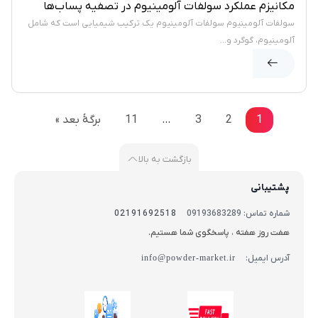
مکانیزم عملکرد سولفات آلومینیوم در تصفیه پساب‌ها
سولفات آلومینیوم سولفات آلومینیوم یک ترکیب شیمیایی است که شامل
آلومینیوم، گوگرد و...
1
2
3
…
11
برگهٔ بعد »
بازگشت به بالا
پشتیبانی
شماره تماس: 09193683289
02191692518
هفت روز هفته ، پاسخگوی شما هستیم.
آدرس ایمیل:
info@powder-market.ir