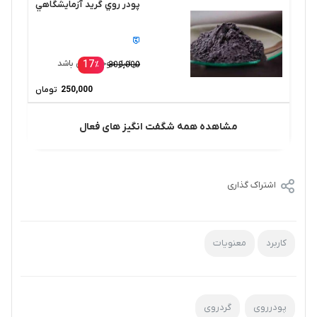
پودر روي گريد آزمايشگاهي
17
در انبار موجود نمی باشد
٪
300,000
250,000
تومان
مشاهده همه شگفت انگیز های فعال
اشتراک گذاری
کاربرد
معنویات
پودرروی
گردروی