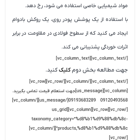
مواد شیمیایی خاصی استفاده می شود، رخ دهد.
با استفاده از یک پوشش پودر روی، یک روکش بادوام
ایجاد می کنید که از سطوح فولادی در مقاومت در برابر
اثرات خوردگی پشتیبانی می کند.
[/vc_column_text][vc_column_text]
جهت مطالعه بخش دوم
کليک
کنيد.
[/vc_column_text][/vc_column][/vc_row][vc_row]
[vc_column][us_message]جهت استعلام قیمت تماس بگیرید.
09120493568 09193683289[/us_message][/vc_column]
[/vc_row][vc_row][vc_column][us_grid
taxonomy_category=”%d8%b1%d9%88%db%8c-
products,%d8%b1%d9%88%db%8c”][/vc_column]
[/vc_row]